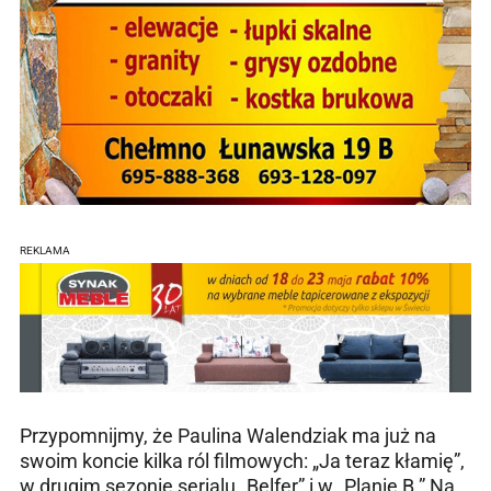
REKLAMA
Przypomnijmy, że Paulina Walendziak ma już na
swoim koncie kilka ról filmowych: „Ja teraz kłamię”,
w drugim sezonie serialu „Belfer” i w „Planie B.” Na