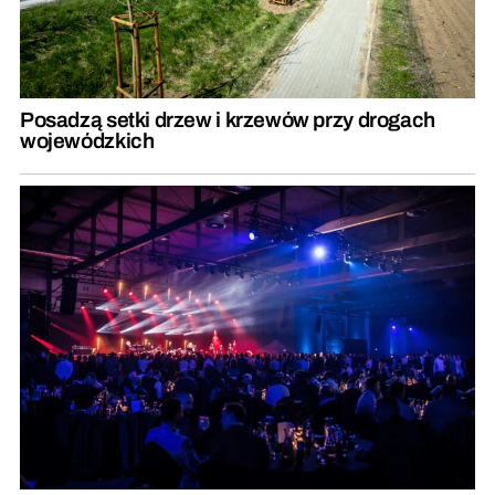
Posadzą setki drzew i krzewów przy drogach
wojewódzkich