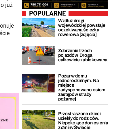
to już
POPULARNE
Wzdłuż drogi
konuje
wojewódzkiej powstaje
oczekiwana ścieżka
ście
rowerowa [zdjęcia]
Zderzenie trzech
pojazdów. Droga
całkowicie zablokowana
i
Pożar w domu
jednorodzinnym. Na
miejsce
zadysponowano osiem
zastępów straży
pożarnej
Przestraszone dzieci
uciekły do rodziców.
Niepokojące doniesienia
z gminy Świecie