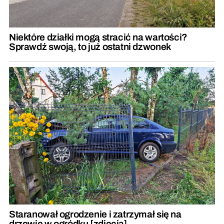
Niektóre działki mogą stracić na wartości?
Sprawdź swoją, to już ostatni dzwonek
Staranował ogrodzenie i zatrzymał się na
drzewie w ogródku [zdjęcia]