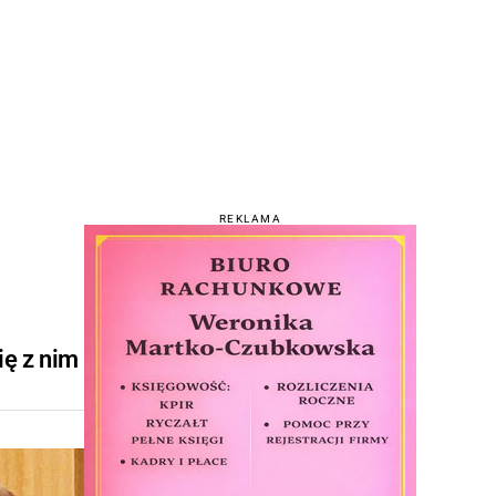
REKLAMA
ię z nim