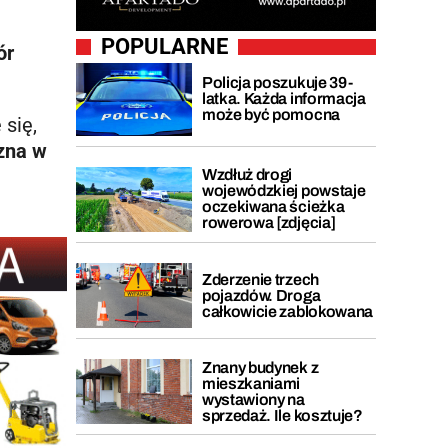
POPULARNE
ór
Policja poszukuje 39-
latka. Każda informacja
może być pomocna
 się,
czna w
Wzdłuż drogi
wojewódzkiej powstaje
oczekiwana ścieżka
rowerowa [zdjęcia]
Zderzenie trzech
pojazdów. Droga
całkowicie zablokowana
Znany budynek z
mieszkaniami
wystawiony na
sprzedaż. Ile kosztuje?