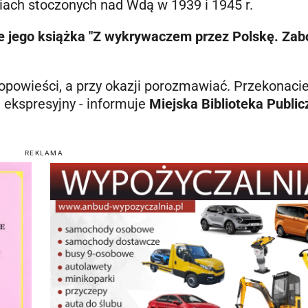
iach stoczonych nad Wdą w 1939 i 1945 r.
e jego książka "Z wykrywaczem przez Polskę. Zab
 opowieści, a przy okazji porozmawiać. Przekonacie
i ekspresyjny - informuje
Miejska Biblioteka Publi
REKLAMA