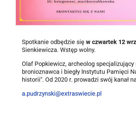
Spotkanie odbędzie się
w czwartek 12 wrz
Sienkiewicza. Wstęp wolny.
Olaf Popkiewicz, archeolog specjalizujący 
bronioznawca i biegły Instytutu Pamięci 
historii". Od 2020 r. prowadzi swój kanał n
a.pudrzynski@extraswiecie.pl