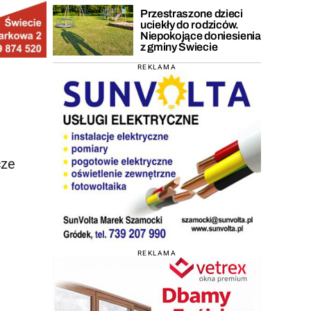
Przestraszone dzieci
uciekły do rodziców.
Niepokojące doniesienia
z gminy Świecie
REKLAMA
cze
REKLAMA