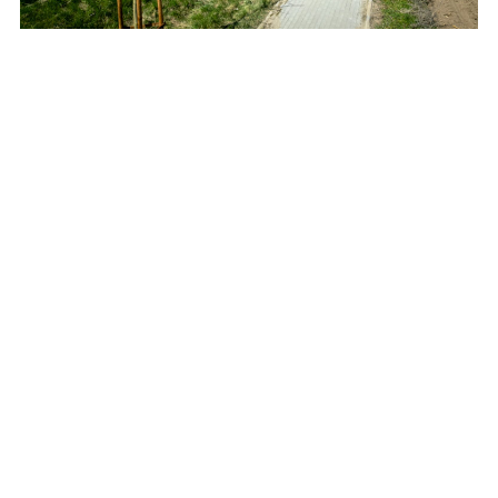
Posadzą setki drzew i krzewów przy drogach
wojewódzkich
REKLAMA
REKLAMA