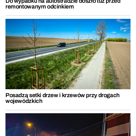
Do wypadku na autostradzie doszło tuż przed
remontowanym odcinkiem
Posadzą setki drzew i krzewów przy drogach
wojewódzkich