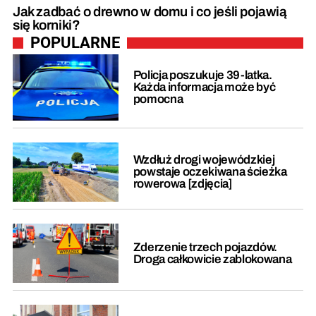
Jak zadbać o drewno w domu i co jeśli pojawią
się korniki?
POPULARNE
Policja poszukuje 39-latka.
Każda informacja może być
pomocna
Wzdłuż drogi wojewódzkiej
powstaje oczekiwana ścieżka
rowerowa [zdjęcia]
Zderzenie trzech pojazdów.
Droga całkowicie zablokowana