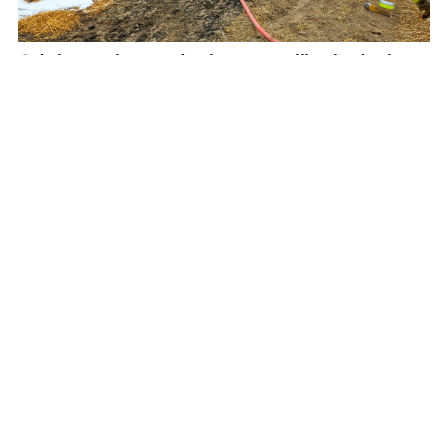
Od płonącej prasy do słomy zapaliło się rżysko.
Rolnicy zadziałali szybko i prawidłowo
REKLAMA