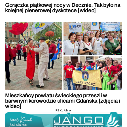
Gorączka piątkowej nocy w Decznie. Tak było na
kolejnej plenerowej dyskotece [wideo]
Mieszkańcy powiatu świeckiego przeszli w
barwnym korowodzie ulicami Gdańska [zdjęcia i
wideo]
REKLAMA