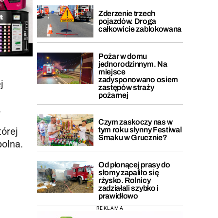
Zderzenie trzech
pojazdów. Droga
całkowicie zablokowana
Pożar w domu
jednorodzinnym. Na
miejsce
zadysponowano osiem
j
zastępów straży
pożarnej
.
Czym zaskoczy nas w
tórej
tym roku słynny Festiwal
Smaku w Grucznie?
olna.
Od płonącej prasy do
słomy zapaliło się
rżysko. Rolnicy
zadziałali szybko i
prawidłowo
REKLAMA