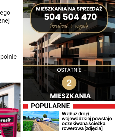
cego
znej
polnie
POPULARNE
Wzdłuż drogi
wojewódzkiej powstaje
oczekiwana ścieżka
rowerowa [zdjęcia]