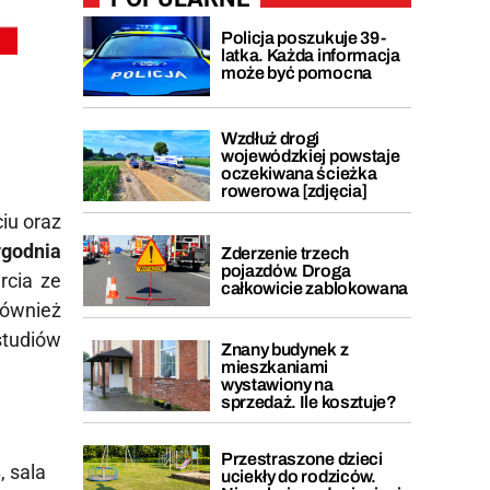
Policja poszukuje 39-
latka. Każda informacja
może być pomocna
Wzdłuż drogi
wojewódzkiej powstaje
oczekiwana ścieżka
rowerowa [zdjęcia]
iu oraz
godnia
Zderzenie trzech
pojazdów. Droga
rcia ze
całkowicie zablokowana
również
tudiów
Znany budynek z
mieszkaniami
wystawiony na
sprzedaż. Ile kosztuje?
Przestraszone dzieci
, sala
uciekły do rodziców.