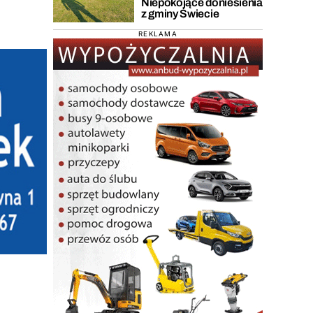
Niepokojące doniesienia
z gminy Świecie
REKLAMA