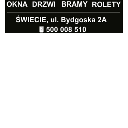
POPULARNE
Policja poszukuje 39-latka.
Każda informacja może być
pomocna
Wzdłuż drogi wojewódzkiej
powstaje oczekiwana ścieżka
rowerowa [zdjęcia]
Zderzenie trzech pojazdów.