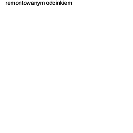
remontowanym odcinkiem
Posadzą setki drzew i krzewów przy drogach
wojewódzkich
REKLAMA