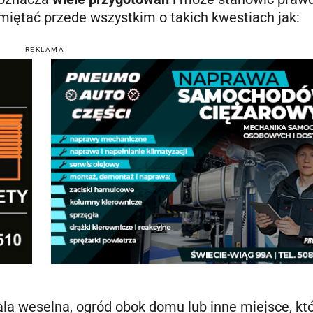
miętać przede wszystkim o takich kwestiach jak:
REKLAMA
sala weselna, ogród obok domu lub inne miejsce, kt