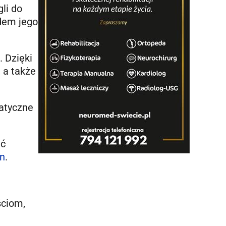
li do
dem jego
. Dzięki
 a także
matyczne
ęć
an
.
ściom,