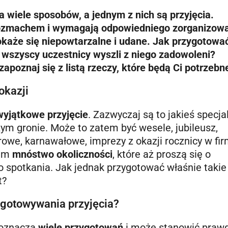
wiele sposobów, a jednym z nich są przyjęcia.
rozmachem i wymagają odpowiedniego zorganizow
 okaże się niepowtarzalne i udane. Jak przygotowa
a wszyscy uczestnicy wyszli z niego zadowoleni?
poznaj się z listą rzeczy, które będą Ci potrzebn
okazji
wyjątkowe przyjęcie
. Zazwyczaj są to jakieś specja
ym gronie. Może to zatem być wesele, jubileusz,
trowe, karnawałowe, imprezy z okazji rocznicy w fir
tem
mnóstwo okoliczności
, które aż proszą się o
 spotkania. Jak jednak przygotować właśnie takie
t?
ygotowywania przyjęcia?
 oznacza
wiele przygotowań
i może stanowić praw