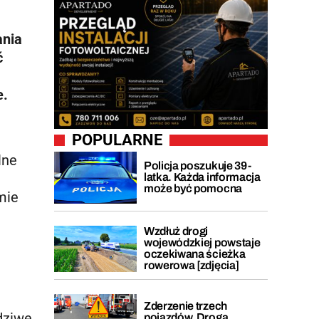
ania
ć
e.
POPULARNE
lne
Policja poszukuje 39-
latka. Każda informacja
może być pomocna
mie
Wzdłuż drogi
wojewódzkiej powstaje
oczekiwana ścieżka
rowerowa [zdjęcia]
Zderzenie trzech
dziwe
pojazdów. Droga