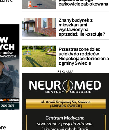
całkowicie zablokowana
Znany budynek z
mieszkaniami
wystawiony na
sprzedaż. Ile kosztuje?
Przestraszone dzieci
uciekły do rodziców.
Niepokojące doniesienia
z gminy Świecie
REKLAMA
óre