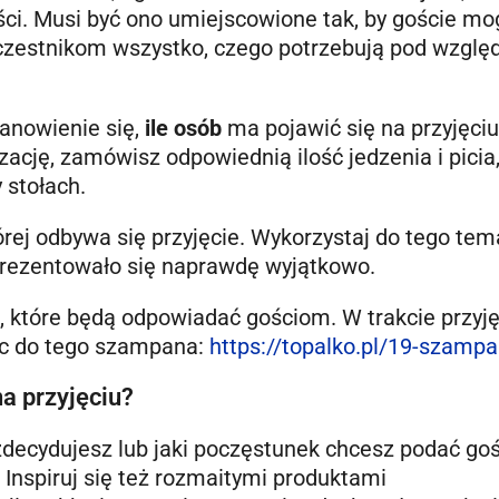
ci. Musi być ono umiejscowione tak, by goście mog
czestnikom wszystko, czego potrzebują pod wzglę
tanowienie się,
ile osób
ma pojawić się na przyjęciu
zację, zamówisz odpowiednią ilość jedzenia i picia,
y stołach.
tórej odbywa się przyjęcie. Wykorzystaj do tego te
prezentowało się naprawdę wyjątkowo.
, które będą odpowiadać gościom. W trakcie przyj
jąc do tego szampana:
https://topalko.pl/19-szamp
a przyjęciu?
 zdecydujesz lub jaki poczęstunek chcesz podać go
. Inspiruj się też rozmaitymi produktami