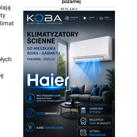
pożarnej
lają
REKLAMA
ty
klimat
płych
nę