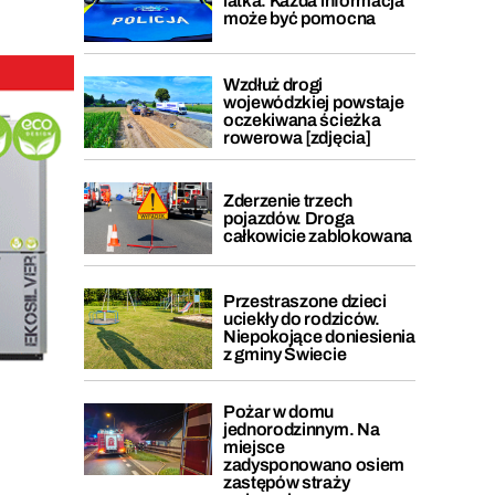
latka. Każda informacja
może być pomocna
Wzdłuż drogi
wojewódzkiej powstaje
oczekiwana ścieżka
rowerowa [zdjęcia]
Zderzenie trzech
pojazdów. Droga
całkowicie zablokowana
Przestraszone dzieci
uciekły do rodziców.
Niepokojące doniesienia
z gminy Świecie
Pożar w domu
jednorodzinnym. Na
miejsce
zadysponowano osiem
zastępów straży