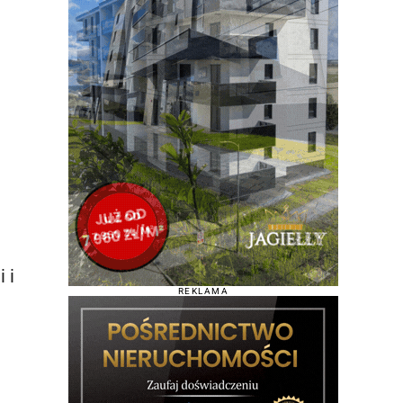
 i
REKLAMA
ę