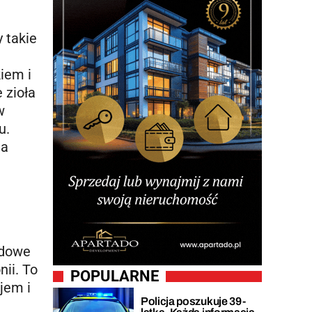
 takie
iem i
 zioła
w
u.
 a
odowe
ii. To
POPULARNE
jem i
Policja poszukuje 39-