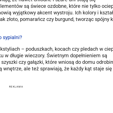
ementów są świece ozdobne, które nie tylko ociep
wią wyjątkowy akcent wystroju. Ich kolory i kształ
ak złoto, pomarańcz czy burgund, tworząc spójny 
 sypialni?
styliach – poduszkach, kocach czy pledach w cie
ku w długie wieczory. Świetnym dopełnieniem są
, szyszki czy gałązki, które wniosą do domu odrobi
ą wnętrze, ale też sprawiają, że każdy kąt staje się
REKLAMA