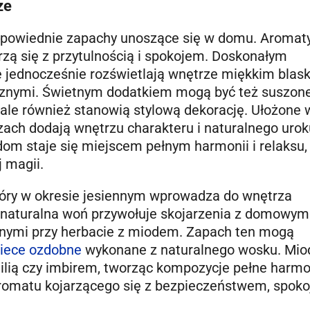
ze
 odpowiednie zapachy unoszące się w domu. Aromaty
arzą się z przytulnością i spokojem. Doskonałym
 jednocześnie rozświetlają wnętrze miękkim blask
cznymi. Świetnym dodatkiem mogą być też suszone
, ale również stanowią stylową dekorację. Ułożone 
zach dodają wnętrzu charakteru i naturalnego urok
m staje się miejscem pełnym harmonii i relaksu,
 magii.
óry w okresie jesiennym wprowadza do wnętrza
a, naturalna woń przywołuje skojarzenia z domowym
onymi przy herbacie z miodem. Zapach ten mogą
iece ozdobne
wykonane z naturalnego wosku. Mi
ilią czy imbirem, tworząc kompozycje pełne harmon
aromatu kojarzącego się z bezpieczeństwem, spoko