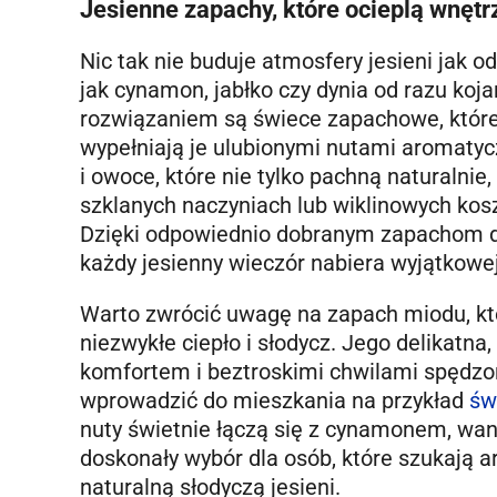
Jesienne zapachy, które ocieplą wnętr
Nic tak nie buduje atmosfery jesieni jak
jak cynamon, jabłko czy dynia od razu koj
rozwiązaniem są świece zapachowe, które
wypełniają je ulubionymi nutami aromaty
i owoce, które nie tylko pachną naturalnie
szklanych naczyniach lub wiklinowych kos
Dzięki odpowiednio dobranym zapachom do
każdy jesienny wieczór nabiera wyjątkowej
Warto zwrócić uwagę na zapach miodu, kt
niezwykłe ciepło i słodycz. Jego delikatn
komfortem i beztroskimi chwilami spędz
wprowadzić do mieszkania na przykład
św
nuty świetnie łączą się z cynamonem, wan
doskonały wybór dla osób, które szukają 
naturalną słodyczą jesieni.