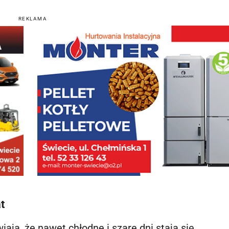
REKLAMA
t
ają, że nawet chłodne i szare dni stają się