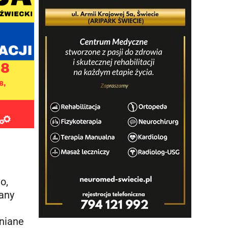
o,
zany
niane