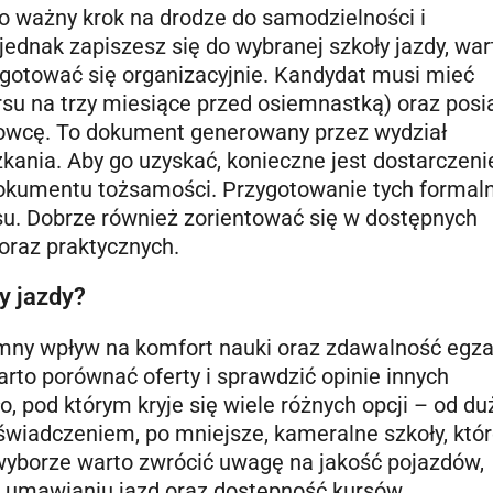
to ważny krok na drodze do samodzielności i
ednak zapiszesz się do wybranej szkoły jazdy, war
otować się organizacyjnie. Kandydat musi mieć
rsu na trzy miesiące przed osiemnastką) oraz posi
erowcę. To dokument generowany przez wydział
kania. Aby go uzyskać, konieczne jest dostarczeni
dokumentu tożsamości. Przygotowanie tych formaln
su. Dobrze również zorientować się w dostępnych
 oraz praktycznych.
y jazdy?
mny wpływ na komfort nauki oraz zdawalność egz
arto porównać oferty i sprawdzić opinie innych
o, pod którym kryje się wiele różnych opcji – od du
wiadczeniem, po mniejsze, kameralne szkoły, któ
 wyborze warto zwrócić uwagę na jakość pojazdów,
w umawianiu jazd oraz dostępność kursów