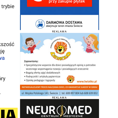
 trybie
REKLAMA
kszość
cję
wa
óry
.
REKLAMA