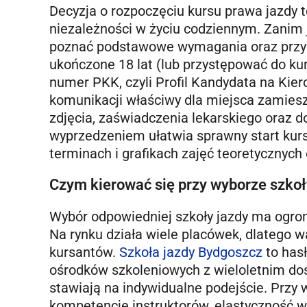
Decyzja o rozpoczęciu kursu prawa jazdy 
niezależności w życiu codziennym. Zanim j
poznać podstawowe wymagania oraz przyg
ukończone 18 lat (lub przystępować do ku
numer PKK, czyli Profil Kandydata na Ki
komunikacji właściwy dla miejsca zamiesz
zdjęcia, zaświadczenia lekarskiego oraz 
wyprzedzeniem ułatwia sprawny start kur
terminach i grafikach zajęć teoretycznych
Czym kierować się przy wyborze szkoł
Wybór odpowiedniej szkoły jazdy ma ogro
Na rynku działa wiele placówek, dlatego w
kursantów.
Szkoła jazdy Bydgoszcz
to hasł
ośrodków szkoleniowych z wieloletnim doś
stawiają na indywidualne podejście. Przy
kompetencje instruktorów, elastyczność 