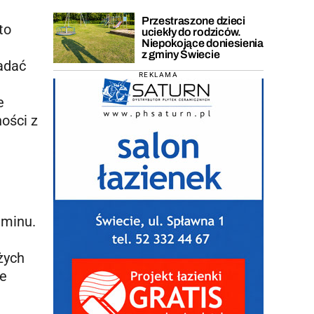
Przestraszone dzieci
to
uciekły do rodziców.
Niepokojące doniesienia
z gminy Świecie
adać
REKLAMA
e
ości z
aminu.
żych
re