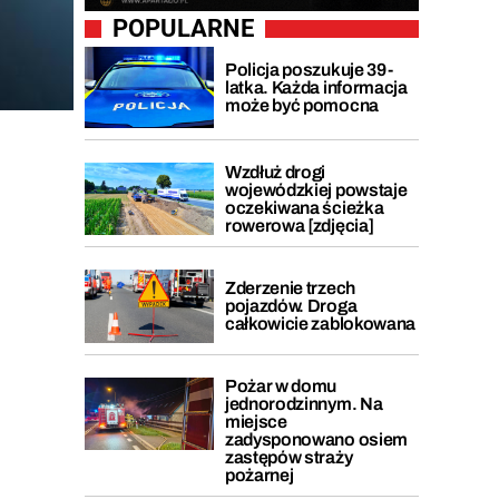
POPULARNE
Policja poszukuje 39-
latka. Każda informacja
może być pomocna
Wzdłuż drogi
wojewódzkiej powstaje
oczekiwana ścieżka
rowerowa [zdjęcia]
Zderzenie trzech
pojazdów. Droga
całkowicie zablokowana
Pożar w domu
jednorodzinnym. Na
miejsce
zadysponowano osiem
zastępów straży
pożarnej