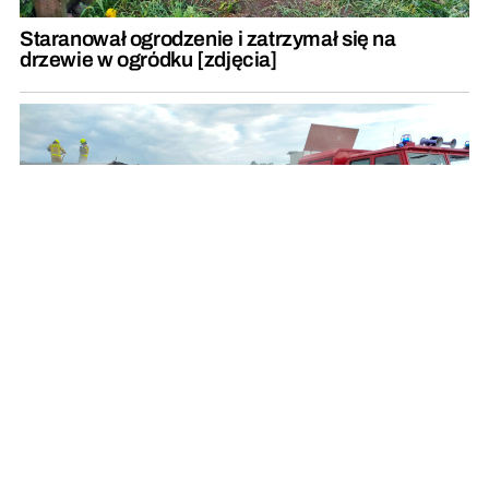
Staranował ogrodzenie i zatrzymał się na
drzewie w ogródku [zdjęcia]
Od płonącej prasy do słomy zapaliło się rżysko.
Rolnicy zadziałali szybko i prawidłowo
REKLAMA