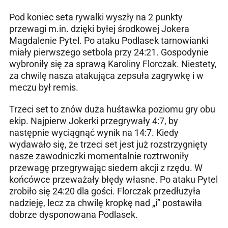
Pod koniec seta rywalki wyszły na 2 punkty
przewagi m.in. dzięki byłej środkowej Jokera
Magdalenie Pytel. Po ataku Podlasek tarnowianki
miały pierwszego setbola przy 24:21. Gospodynie
wybroniły się za sprawą Karoliny Florczak. Niestety,
za chwilę nasza atakująca zepsuła zagrywkę i w
meczu był remis.
Trzeci set to znów duża huśtawka poziomu gry obu
ekip. Najpierw Jokerki przegrywały 4:7, by
następnie wyciągnąć wynik na 14:7. Kiedy
wydawało się, że trzeci set jest już rozstrzygnięty
nasze zawodniczki momentalnie roztrwoniły
przewagę przegrywając siedem akcji z rzędu. W
końcówce przeważały błędy własne. Po ataku Pytel
zrobiło się 24:20 dla gości. Florczak przedłużyła
nadzieję, lecz za chwilę kropkę nad „i” postawiła
dobrze dysponowana Podlasek.