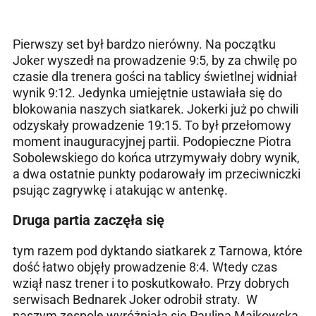
Pierwszy set był bardzo nierówny. Na początku
Joker wyszedł na prowadzenie 9:5, by za chwilę po
czasie dla trenera gości na tablicy świetlnej widniał
wynik 9:12. Jedynka umiejętnie ustawiała się do
blokowania naszych siatkarek. Jokerki już po chwili
odzyskały prowadzenie 19:15. To był przełomowy
moment inauguracyjnej partii. Podopieczne Piotra
Sobolewskiego do końca utrzymywały dobry wynik,
a dwa ostatnie punkty podarowały im przeciwniczki
psując zagrywkę i atakując w antenkę.
Druga partia zaczęła się
tym razem pod dyktando siatkarek z Tarnowa, które
dość łatwo objęły prowadzenie 8:4. Wtedy czas
wziął nasz trener i to poskutkowało. Przy dobrych
serwisach Bednarek Joker odrobił straty. W
naszym zespole wyróżniała się Paulina Majkowska,