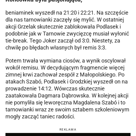
beniaminek wyszedł na 21:20 i 22:21. Na szczęście
dla nas tarnowianki zaczęły się mylić. W ostatniej
akcji Grzelak skutecznie zablokowała Podlasek i
podobnie jak w Tarnowie zwycięzcę musiał wyłonić
tie-break. Tego Joker zaczął od 3:0. Niestety, za
chwilę po błędach własnych był remis 3:3.
Potem trwała wymiana ciosów, a wynik oscylował
wokół remisu. W decydującym fragmencie więcej
zimnej krwi zachował zespół z Małopolskiego. Po
atakach Szabó, Podlasek i Grodzkiej wyszedł on na
prowadzenie 14:12. Wówczas skutecznie
zaatakowała Dagmara Dąbrowska. W kolejnej akcji
nie pomyliła się leworęczna Magdalena Szabó i to
tarnowianki wraz ze swoim sztabem szkoleniowym
mogły zacząć taniec radości.
REKLAMA