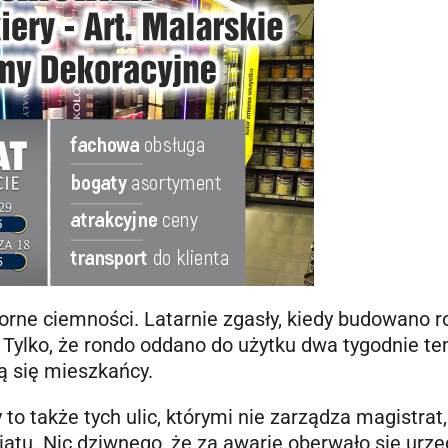
rne ciemności. Latarnie zgasły, kiedy budowano r
. Tylko, że rondo oddano do użytku dwa tygodnie te
żą się mieszkańcy.
o także tych ulic, którymi nie zarządza magistrat,
iatu. Nic dziwnego, że za awarię oberwało się urz