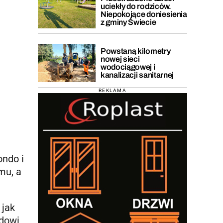
uciekły do rodziców.
Niepokojące doniesienia
z gminy Świecie
Powstaną kilometry
nowej sieci
wodociągowej i
kanalizacji sanitarnej
REKLAMA
ondo i
mu, a
 jak
ędowi