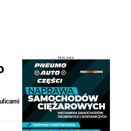
REKLAMA
o
 ulicami