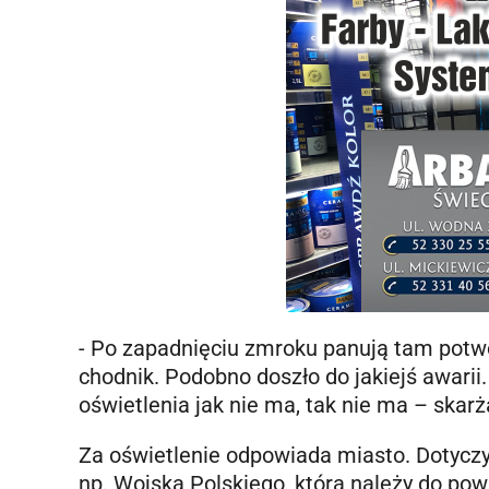
- Po zapadnięciu zmroku panują tam potwo
chodnik. Podobno doszło do jakiejś awarii
oświetlenia jak nie ma, tak nie ma – skar
Za oświetlenie odpowiada miasto. Dotyczy t
np. Wojska Polskiego, która należy do pow