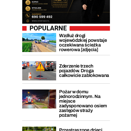
POPULARNE
Wzdłuż drogi
wojewódzkiej powstaje
oczekiwana ścieżka
rowerowa [zdjęcia]
Zderzenie trzech
pojazdów. Droga
całkowicie zablokowana
Pożar w domu
jednorodzinnym. Na
miejsce
zadysponowano osiem
zastępów straży
pożarnej
Przestraszone dzieci