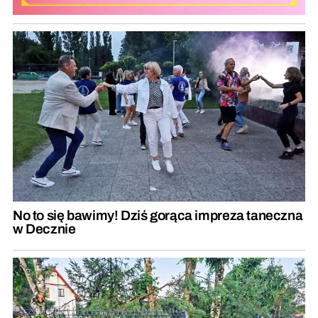
No to się bawimy! Dziś gorąca impreza taneczna
w Decznie