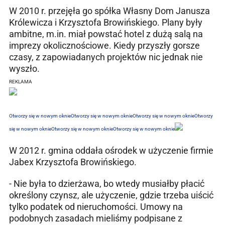
W 2010 r. przejęła go spółka Własny Dom Janusza
Królewicza i Krzysztofa Browińskiego. Plany były
ambitne, m.in. miał powstać hotel z dużą salą na
imprezy okolicznościowe. Kiedy przyszły gorsze
czasy, z zapowiadanych projektów nic jednak nie
wyszło.
REKLAMA
Otworzy się w nowym oknie
Otworzy się w nowym oknie
Otworzy się w nowym oknie
Otworzy
się w nowym oknie
Otworzy się w nowym oknie
Otworzy się w nowym oknie
W 2012 r. gmina oddała ośrodek w użyczenie firmie
Jabex Krzysztofa Browińskiego.
- Nie była to dzierżawa, bo wtedy musiałby płacić
określony czynsz, ale użyczenie, gdzie trzeba uiścić
tylko podatek od nieruchomości. Umowy na
podobnych zasadach mieliśmy podpisane z