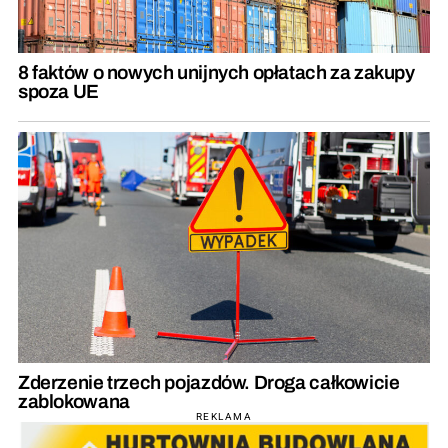
8 faktów o nowych unijnych opłatach za zakupy
spoza UE
Zderzenie trzech pojazdów. Droga całkowicie
zablokowana
REKLAMA