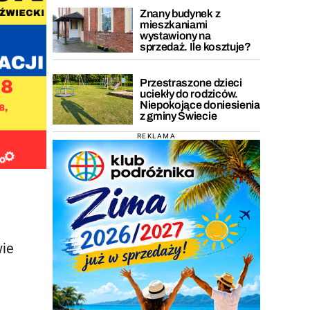
Znany budynek z
mieszkaniami
wystawiony na
sprzedaż. Ile kosztuje?
Przestraszone dzieci
uciekły do rodziców.
Niepokojące doniesienia
z gminy Świecie
REKLAMA
wie