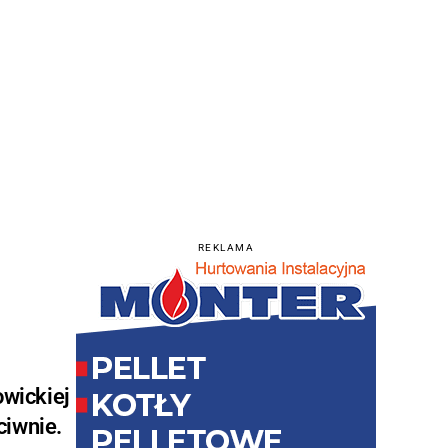
REKLAMA
owickiej
ciwnie.