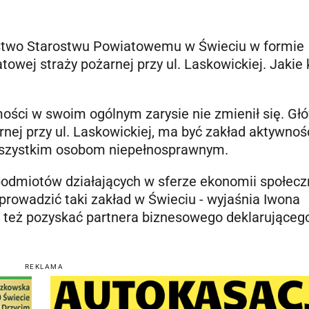
ństwo Starostwu Powiatowemu w Świeciu w formie
wej straży pożarnej przy ul. Laskowickiej. Jakie 
mości w swoim ogólnym zarysie nie zmienił się. G
nej przy ul. Laskowickiej, ma być zakład aktywnoś
wszystkim osobom niepełnosprawnym.
podmiotów działających w sferze ekonomii społecz
oprowadzić taki zakład w Świeciu - wyjaśnia Iwona
ię też pozyskać partnera biznesowego deklarująceg
REKLAMA