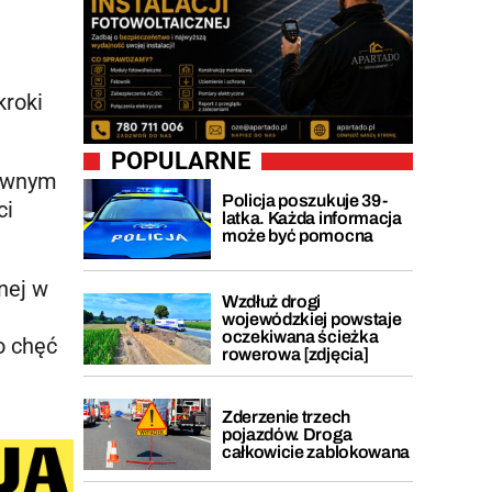
kroki
POPULARNE
łównym
Policja poszukuje 39-
ci
latka. Każda informacja
może być pomocna
nej w
Wzdłuż drogi
wojewódzkiej powstaje
oczekiwana ścieżka
o chęć
rowerowa [zdjęcia]
Zderzenie trzech
pojazdów. Droga
całkowicie zablokowana