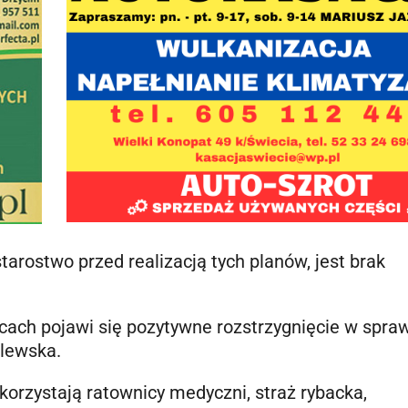
arostwo przed realizacją tych planów, jest brak
ącach pojawi się pozytywne rozstrzygnięcie w spra
olewska.
 korzystają ratownicy medyczni, straż rybacka,