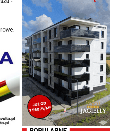
sza -
urowe.
POPULARNE