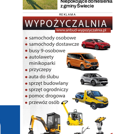
Niepokojące doniesienia
z gminy Świecie
REKLAMA