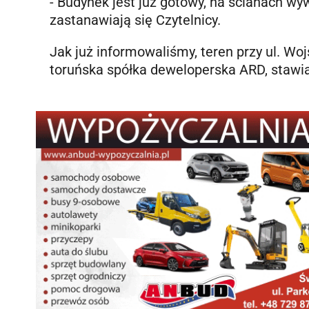
- Budynek jest już gotowy, na ścianach wy
zastanawiają się Czytelnicy.
Jak już informowaliśmy, teren przy ul. W
toruńska spółka deweloperska ARD, stawia