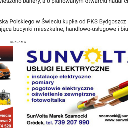
wieszono banery, a o planowanym otwarciu nadal ci
ojska Polskiego w Świeciu kupiła od PKS Bydgoszcz
jąca budynki mieszkalne, handlowo-usługowe i bi
REKLAMA