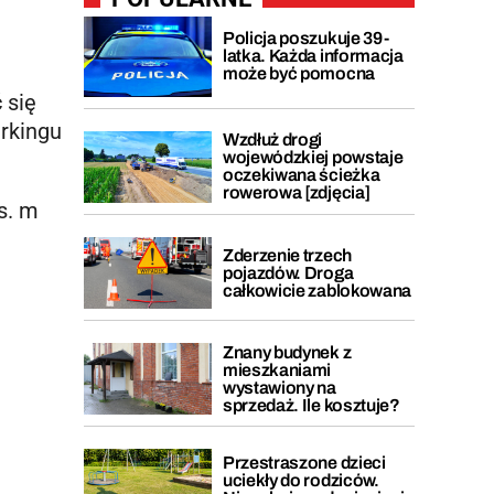
Policja poszukuje 39-
latka. Każda informacja
może być pomocna
 się
arkingu
Wzdłuż drogi
wojewódzkiej powstaje
oczekiwana ścieżka
rowerowa [zdjęcia]
s. m
Zderzenie trzech
pojazdów. Droga
całkowicie zablokowana
Znany budynek z
mieszkaniami
wystawiony na
sprzedaż. Ile kosztuje?
Przestraszone dzieci
uciekły do rodziców.