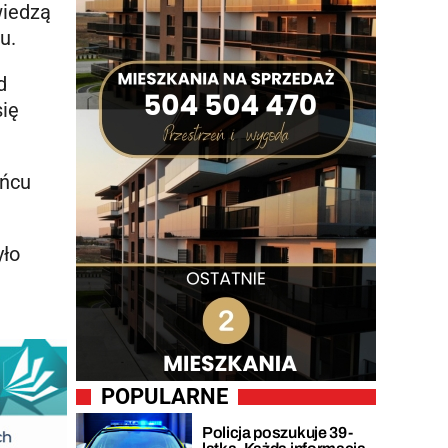
wiedzą
u.
d
się
ońcu
ło
POPULARNE
Policja poszukuje 39-