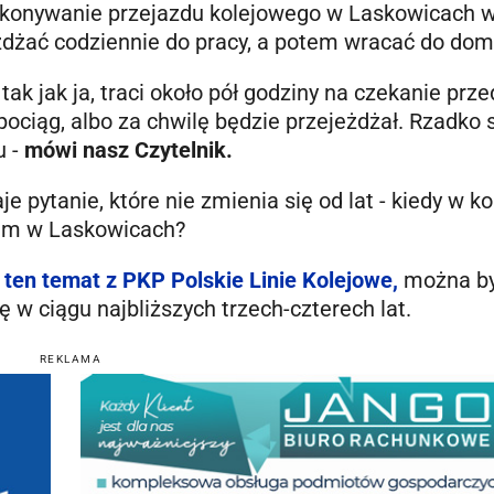
 pokonywanie przejazdu kolejowego w Laskowicach 
eżdżać codziennie do pracy, a potem wracać do dom
 tak jak ja, traci około pół godziny na czekanie prze
ociąg, albo za chwilę będzie przejeżdżał. Rzadko 
u -
mówi nasz Czytelnik.
e pytanie, które nie zmienia się od lat - kiedy w k
em w Laskowicach?
ten temat z PKP Polskie Linie Kolejowe,
można by
ę w ciągu najbliższych trzech-czterech lat.
REKLAMA