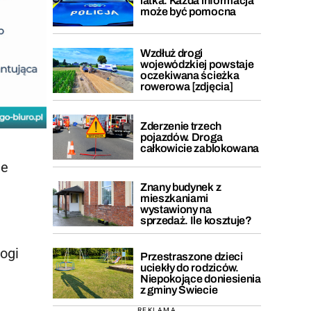
latka. Każda informacja
może być pomocna
Wzdłuż drogi
wojewódzkiej powstaje
oczekiwana ścieżka
rowerowa [zdjęcia]
Zderzenie trzech
pojazdów. Droga
całkowicie zablokowana
ie
Znany budynek z
mieszkaniami
wystawiony na
sprzedaż. Ile kosztuje?
ogi
Przestraszone dzieci
uciekły do rodziców.
Niepokojące doniesienia
z gminy Świecie
REKLAMA