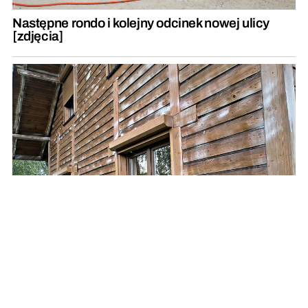
Następne rondo i kolejny odcinek nowej ulicy
[zdjęcia]
Jak zadbać o drewno w domu i co jeśli pojawią
się korniki?