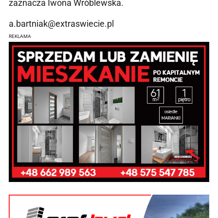
zaznacza Iwona Wróblewska.
a.bartniak@extraswiecie.pl
REKLAMA