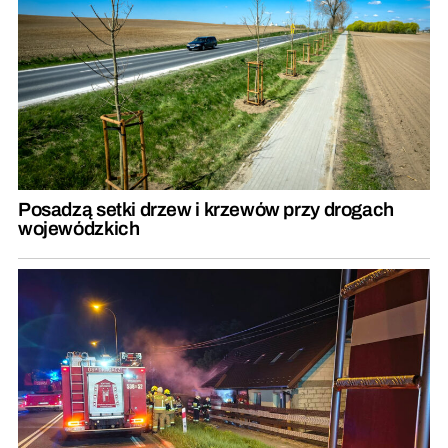
Posadzą setki drzew i krzewów przy drogach
wojewódzkich