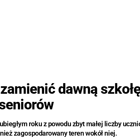
zamienić dawną szkoł
 seniorów
biegłym roku z powodu zbyt małej liczby uczni
wnież zagospodarowany teren wokół niej.