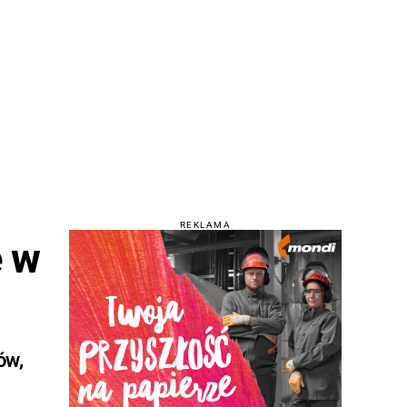
REKLAMA
ę w
ów,