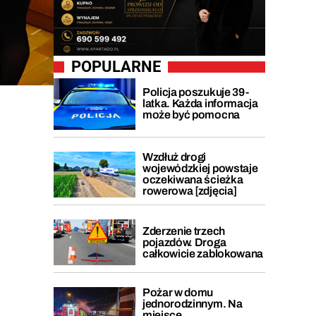
POPULARNE
Policja poszukuje 39-
latka. Każda informacja
może być pomocna
Wzdłuż drogi
wojewódzkiej powstaje
oczekiwana ścieżka
rowerowa [zdjęcia]
Zderzenie trzech
pojazdów. Droga
całkowicie zablokowana
Pożar w domu
jednorodzinnym. Na
miejsce