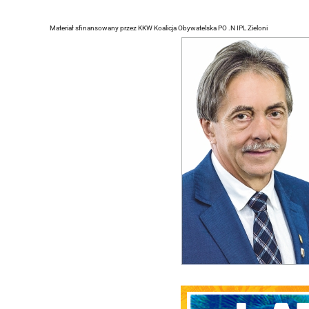
Materiał sfinansowany przez KKW Koalicja Obywatelska PO .N IPL Zieloni