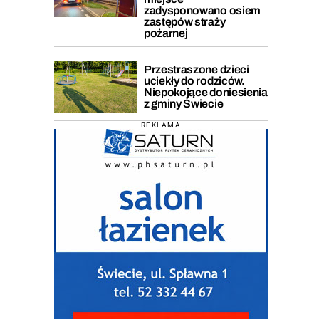
zadysponowano osiem
zastępów straży
pożarnej
Przestraszone dzieci
uciekły do rodziców.
Niepokojące doniesienia
z gminy Świecie
REKLAMA