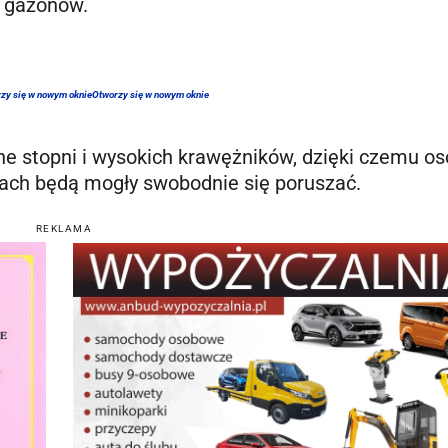
z gazonów.
zy się w nowym oknie
Otworzy się w nowym oknie
ne stopni i wysokich krawężników, dzięki czemu o
ach będą mogły swobodnie się poruszać.
REKLAMA