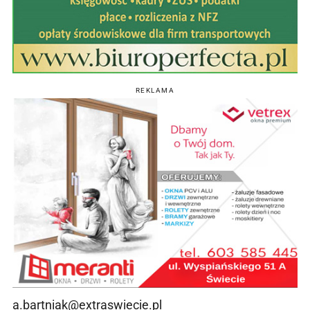
REKLAMA
a.bartniak@extraswiecie.pl