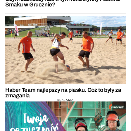
Smaku w Grucznie?
Haber Team najlepszy na piasku. Cóż to były za
zmagania
REKLAMA