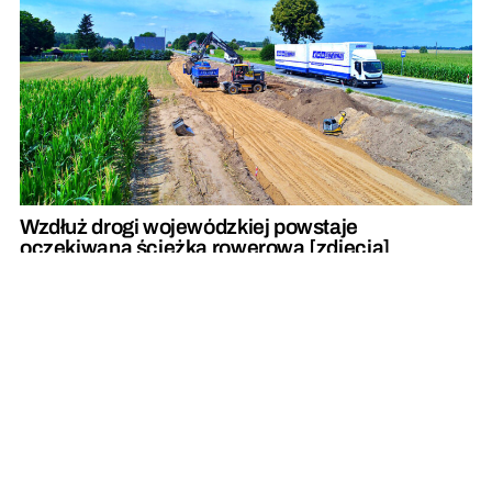
Wzdłuż drogi wojewódzkiej powstaje
oczekiwana ścieżka rowerowa [zdjęcia]