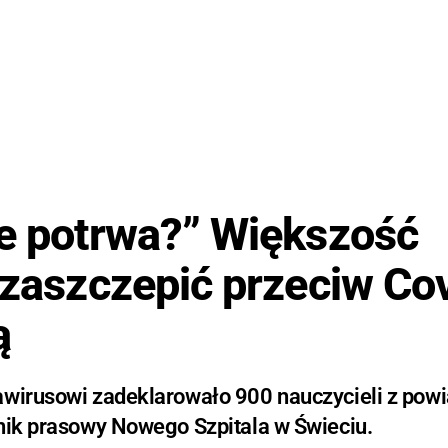
ze potrwa?” Większość
 zaszczepić przeciw Co
ą
awirusowi zadeklarowało 900 nauczycieli z powi
znik prasowy Nowego Szpitala w Świeciu.