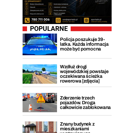
POPULARNE
Policja poszukuje 39-
latka. Każda informacja
może być pomocna
Wzdłuż drogi
wojewódzkiej powstaje
oczekiwana ścieżka
rowerowa [zdjęcia]
Zderzenie trzech
pojazdów. Droga
całkowicie zablokowana
Znany budynek z
mieszkaniami