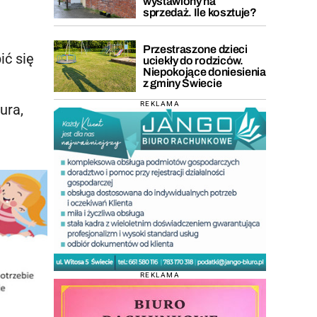
wystawiony na
sprzedaż. Ile kosztuje?
Przestraszone dzieci
ić się
uciekły do rodziców.
Niepokojące doniesienia
z gminy Świecie
REKLAMA
ura,
REKLAMA