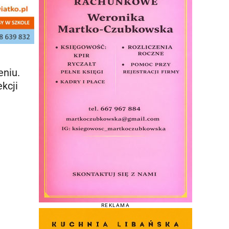
eniu.
kcji
REKLAMA