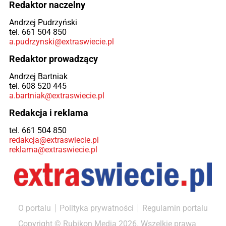
Redaktor naczelny
Andrzej Pudrzyński
tel. 661 504 850
a.pudrzynski@extraswiecie.pl
Redaktor prowadzący
Andrzej Bartniak
tel. 608 520 445
a.bartniak@extraswiecie.pl
Redakcja i reklama
tel. 661 504 850
redakcja@extraswiecie.pl
reklama@extraswiecie.pl
O portalu
Polityka prywatności
Regulamin portalu
Copyright © Rubikon Media 2026. Wszelkie prawa