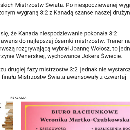
arskich Mistrzostw Świata. Po niespodziewanej wyg
czonym wygraną 3:2 z Kanadą szanse naszej drużyn
się, że Kanada niespodziewanie pokonała 3:2
 awans do najlepszej ósemki mistrzostw. Trener n
ierwszą rozgrywającą wybrał Joannę Wołosz, to jed
rzynie Wenerskiej, wychowance Jokera Świecie.
 drugiej fazy mistrzostw 3:2, jednak nie wystarcz
/4 finału Mistrzostw Świata awansowały z czwartej
REKLAMA