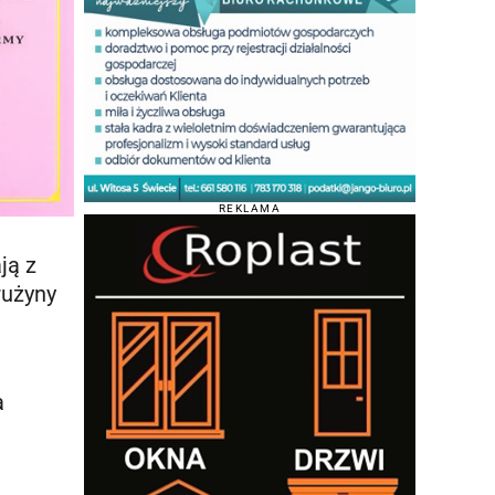
REKLAMA
ją z
rużyny
a