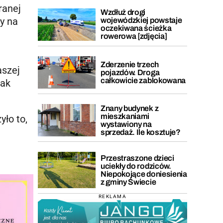
ranej
Wzdłuż drogi
y na
wojewódzkiej powstaje
oczekiwana ścieżka
rowerowa [zdjęcia]
Zderzenie trzech
aszej
pojazdów. Droga
całkowicie zablokowana
nak
Znany budynek z
mieszkaniami
yło to,
wystawiony na
sprzedaż. Ile kosztuje?
Przestraszone dzieci
uciekły do rodziców.
Niepokojące doniesienia
z gminy Świecie
REKLAMA