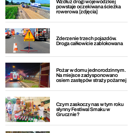
Wzdłuż drogi wojewódzkiej
powstaje oczekiwana ścieżka
rowerowa [zdjęcia]
Zderzenie trzech pojazdów.
Droga całkowicie zablokowana
Pożar w domu jednorodzinnym.
Na miejsce zadysponowano
osiem zastępów straży pożarnej
Czym zaskoczy nas w tym roku
słynny Festiwal Smaku w
Grucznie?