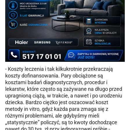
- Koszty leczenia i tak kilkukrotnie przekraczają
koszty dofinansowania. Pary obciążone są
kosztami badań diagnostycznych, procedur i
lekarstw, które często są zażywane na długo przed
upra­gnioną ciążą, w trakcie, a nawet i po urodzeniu
dziecka. Bardzo ciężko jest oszacować koszt
metody in vitro, gdyż każda para zmaga się z
różnymi problemami, ale gdybyśmy mieli
„statystycznie” policzyć, są to kwoty dochodzące
nawet do 30 tys. zł przy jednorazowej próbie -