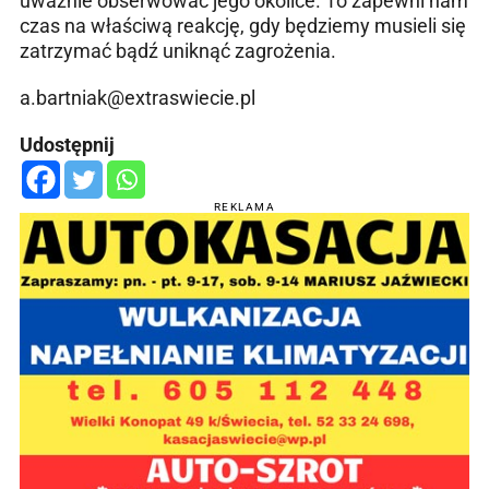
uważnie obserwować jego okolice. To zapewni nam
czas na właściwą reakcję, gdy będziemy musieli się
zatrzymać bądź uniknąć zagrożenia.
a.bartniak@extraswiecie.pl
Udostępnij
REKLAMA