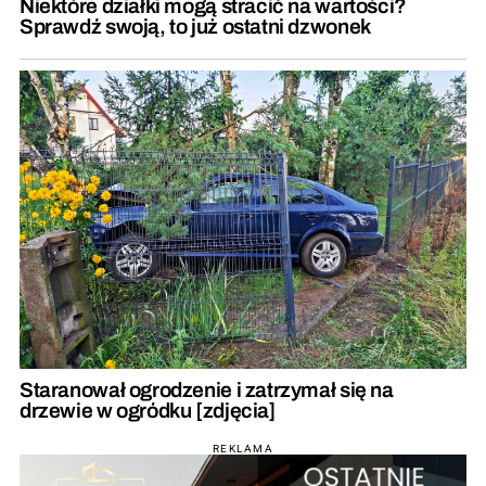
Niektóre działki mogą stracić na wartości?
Sprawdź swoją, to już ostatni dzwonek
Staranował ogrodzenie i zatrzymał się na
drzewie w ogródku [zdjęcia]
REKLAMA