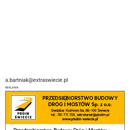
a.bartniak@extraswiecie.pl
REKLAMA