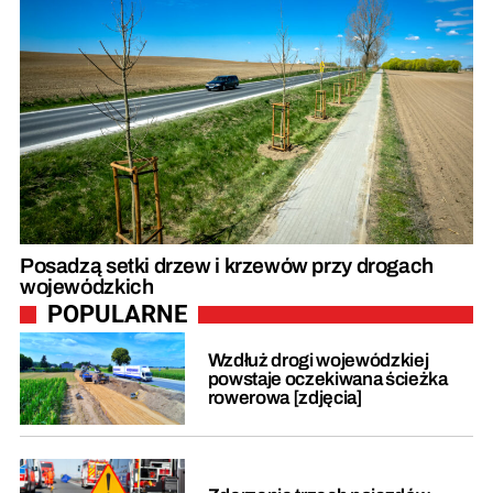
Posadzą setki drzew i krzewów przy drogach
wojewódzkich
POPULARNE
Wzdłuż drogi wojewódzkiej
powstaje oczekiwana ścieżka
rowerowa [zdjęcia]