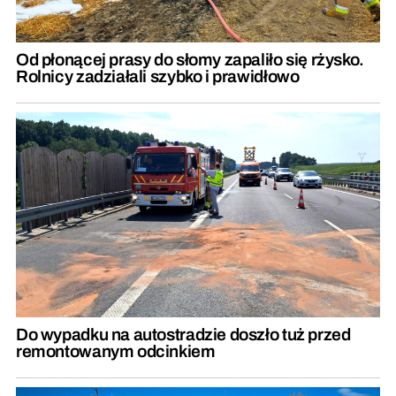
Od płonącej prasy do słomy zapaliło się rżysko.
Rolnicy zadziałali szybko i prawidłowo
Do wypadku na autostradzie doszło tuż przed
remontowanym odcinkiem