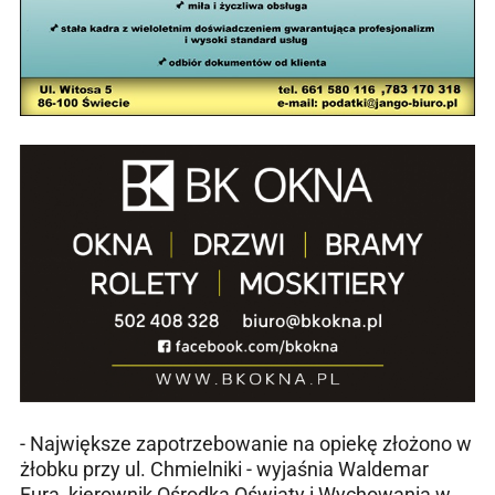
- Największe zapotrzebowanie na opiekę złożono w
żłobku przy ul. Chmielniki - wyjaśnia Waldemar
Fura, kierownik Ośrodka Oświaty i Wychowania w