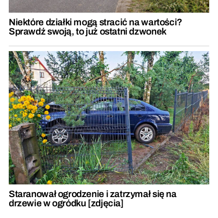
Niektóre działki mogą stracić na wartości?
Sprawdź swoją, to już ostatni dzwonek
Staranował ogrodzenie i zatrzymał się na
drzewie w ogródku [zdjęcia]