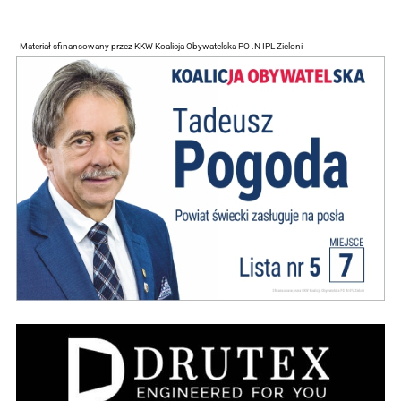
Materiał sfinansowany przez KKW Koalicja Obywatelska PO .N IPL Zieloni