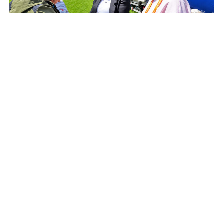
Będzie kolejny festyn charytatywny "Dla Ani".
Liczy się każda złotówka