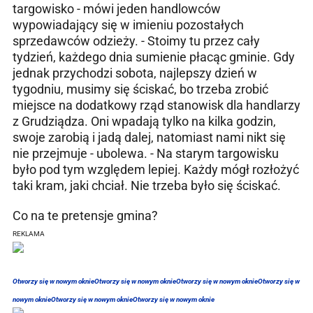
targowisko - mówi jeden handlowców
wypowiadający się w imieniu pozostałych
sprzedawców odzieży. - Stoimy tu przez cały
tydzień, każdego dnia sumienie płacąc gminie. Gdy
jednak przychodzi sobota, najlepszy dzień w
tygodniu, musimy się ściskać, bo trzeba zrobić
miejsce na dodatkowy rząd stanowisk dla handlarzy
z Grudziądza. Oni wpadają tylko na kilka godzin,
swoje zarobią i jadą dalej, natomiast nami nikt się
nie przejmuje - ubolewa. - Na starym targowisku
było pod tym względem lepiej. Każdy mógł rozłożyć
taki kram, jaki chciał. Nie trzeba było się ściskać.
Co na te pretensje gmina?
REKLAMA
Otworzy się w nowym oknie
Otworzy się w nowym oknie
Otworzy się w nowym oknie
Otworzy się w
nowym oknie
Otworzy się w nowym oknie
Otworzy się w nowym oknie