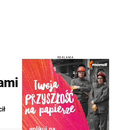
REKLAMA
ami
ił