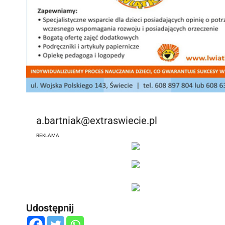
a.bartniak@extraswiecie.pl
REKLAMA
Udostępnij