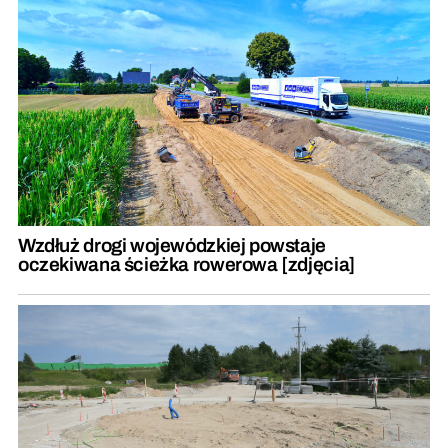
Wzdłuż drogi wojewódzkiej powstaje
oczekiwana ścieżka rowerowa [zdjęcia]