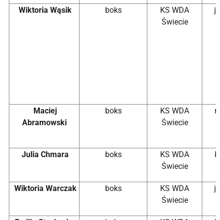
Wiktoria Wąsik
boks
KS WDA
j
Świecie
Maciej
boks
KS WDA
m
Abramowski
Świecie
Julia Chmara
boks
KS WDA
k
Świecie
Wiktoria Warczak
boks
KS WDA
j
Świecie