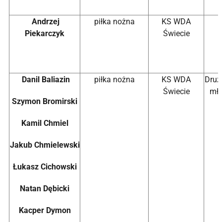
Andrzej
piłka nożna
KS WDA
Piekarczyk
Świecie
Danil
Baliazin
piłka nożna
KS WDA
Druż
Świecie
mło
Szymon
Bromirski
Kamil
Chmiel
Jakub
Chmielewski
Łukasz
Cichowski
Natan
Dębicki
Kacper
Dymon