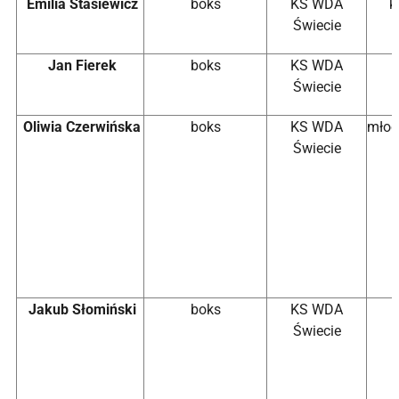
Emilia Stasiewicz
boks
KS WDA
k
Świecie
Jan Fierek
boks
KS WDA
Świecie
Oliwia Czerwińska
boks
KS WDA
młod
Świecie
Jakub Słomiński
boks
KS WDA
Świecie