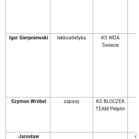
Igor Sierpniewski
lekkoatletyka
KS WDA
Świecie
Szymon Wróbel
zapasy
KS BLOCZEK
TEAM Pelplin
Jarosław
d