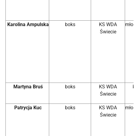
Karolina Ampulska
boks
KS WDA
młod
Świecie
Martyna Bruś
boks
KS WDA
k
Świecie
Patrycja Kuc
boks
KS WDA
młod
Świecie