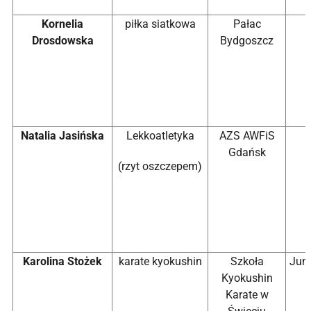
Kornelia
piłka siatkowa
Pałac
Drosdowska
Bydgoszcz
Natalia Jasińska
Lekkoatletyka
AZS AWFiS
Gdańsk
(rzyt oszczepem)
Karolina Stożek
karate kyokushin
Szkoła
Juni
Kyokushin
Karate w