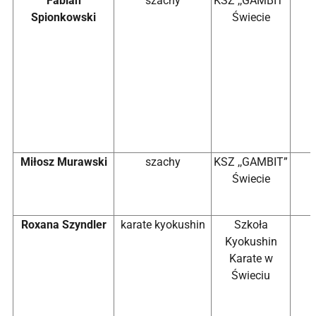
Fabian
szachy
KSZ ,,GAMBIT”
Spionkowski
Świecie
Miłosz Murawski
szachy
KSZ ,,GAMBIT”
Świecie
Roxana Szyndler
karate kyokushin
Szkoła
Kyokushin
Karate w
Świeciu