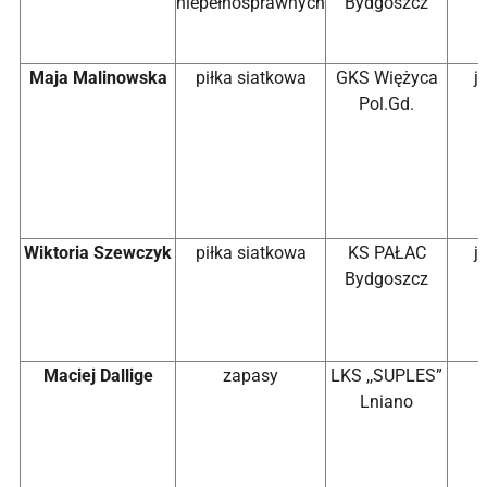
niepełnosprawnych
Bydgoszcz
Maja Malinowska
piłka siatkowa
GKS Więżyca
j
Pol.Gd.
Wiktoria Szewczyk
piłka siatkowa
KS PAŁAC
j
Bydgoszcz
Maciej Dallige
zapasy
LKS ,,SUPLES”
Lniano