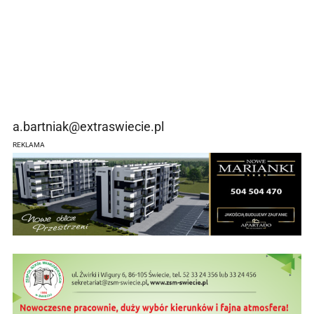
a.bartniak@extraswiecie.pl
REKLAMA