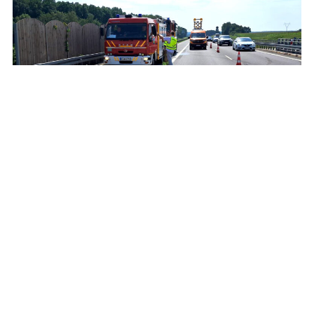
Do wypadku na autostradzie doszło tuż przed
remontowanym odcinkiem