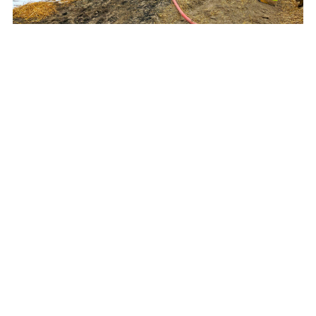
Od płonącej prasy do słomy zapaliło się rżysko.
Rolnicy zadziałali szybko i prawidłowo
Do wypadku na autostradzie doszło tuż przed
remontowanym odcinkiem