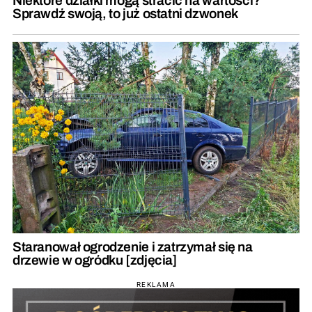
Niektóre działki mogą stracić na wartości?
Sprawdź swoją, to już ostatni dzwonek
Staranował ogrodzenie i zatrzymał się na
drzewie w ogródku [zdjęcia]
REKLAMA