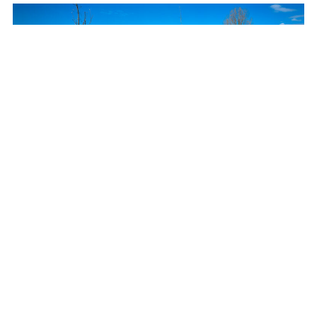
Posadzą setki drzew i krzewów przy drogach
wojewódzkich
REKLAMA