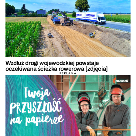
Wzdłuż drogi wojewódzkiej powstaje
oczekiwana ścieżka rowerowa [zdjęcia]
REKLAMA