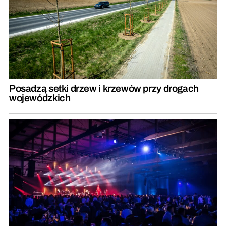
Posadzą setki drzew i krzewów przy drogach
wojewódzkich