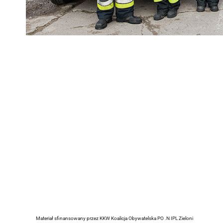
Materiał sfinansowany przez KKW Koalicja Obywatelska PO .N IPL Zieloni