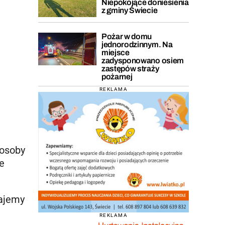
Niepokojące doniesienia
z gminy Świecie
Pożar w domu
jednorodzinnym. Na
miejsce
zadysponowano osiem
zastępów straży
pożarnej
REKLAMA
 osoby
e
dajemy
REKLAMA