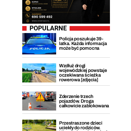
POPULARNE
Policja poszukuje 39-
latka. Każda informacja
może być pomocna
Wzdłuż drogi
wojewódzkiej powstaje
oczekiwana ścieżka
rowerowa [zdjęcia]
Zderzenie trzech
pojazdów. Droga
całkowicie zablokowana
Przestraszone dzieci
uciekły do rodziców.