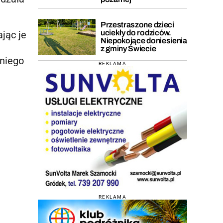
Przestraszone dzieci
uciekły do rodziców.
jąc je
Niepokojące doniesienia
z gminy Świecie
tniego
REKLAMA
REKLAMA