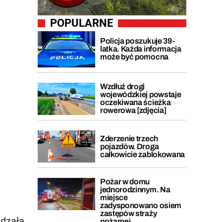
POPULARNE
Policja poszukuje 39-
latka. Każda informacja
może być pomocna
Wzdłuż drogi
wojewódzkiej powstaje
oczekiwana ścieżka
rowerowa [zdjęcia]
Zderzenie trzech
pojazdów. Droga
całkowicie zablokowana
Pożar w domu
jednorodzinnym. Na
miejsce
zadysponowano osiem
zastępów straży
ądzała
pożarnej