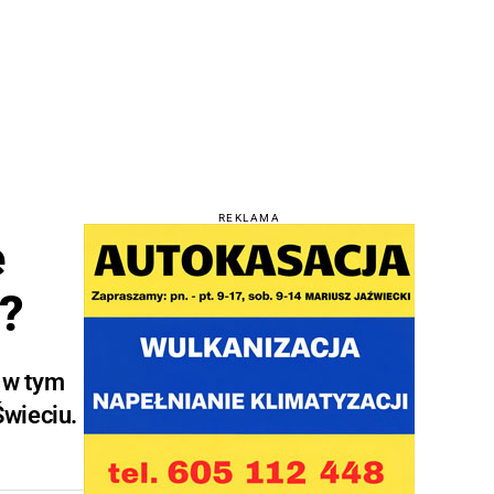
REKLAMA
e
e?
 w tym
Świeciu.