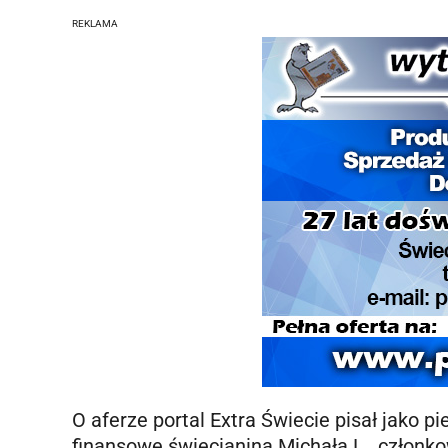
REKLAMA
O aferze portal Extra Świecie pisał jako 
finansowe świecianina Michała L., członk