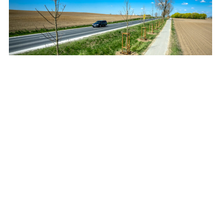
Posadzą setki drzew i krzewów przy drogach
wojewódzkich
REKLAMA