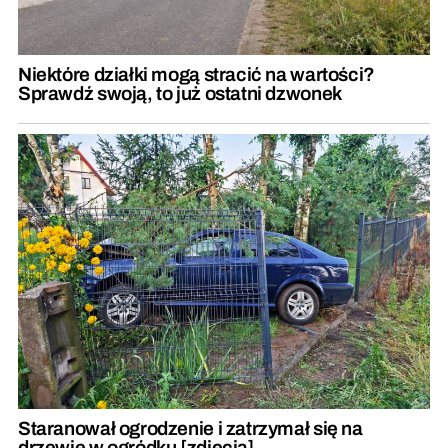
Niektóre działki mogą stracić na wartości?
Sprawdź swoją, to już ostatni dzwonek
Staranował ogrodzenie i zatrzymał się na
drzewie w ogródku [zdjęcia]