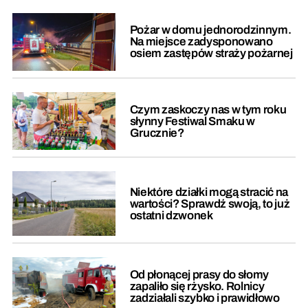
Pożar w domu jednorodzinnym.
Na miejsce zadysponowano
osiem zastępów straży pożarnej
Czym zaskoczy nas w tym roku
słynny Festiwal Smaku w
Grucznie?
Niektóre działki mogą stracić na
wartości? Sprawdź swoją, to już
ostatni dzwonek
Od płonącej prasy do słomy
zapaliło się rżysko. Rolnicy
zadziałali szybko i prawidłowo