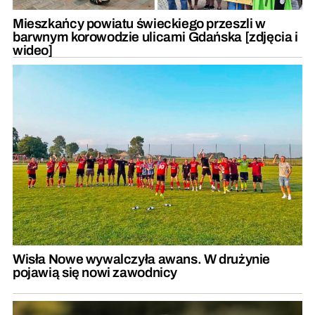
Mieszkańcy powiatu świeckiego przeszli w
barwnym korowodzie ulicami Gdańska [zdjęcia i
wideo]
Wisła Nowe wywalczyła awans. W drużynie
pojawią się nowi zawodnicy